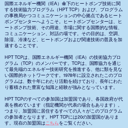
国際エネルギー機関（IEA）傘下のヒートポンプ技術に関
する技術協力プログラム（HPT TCP）および、プログラム
の事務局かつコミュニケーションの中心拠点であるヒート
ポンプセンターへようこそ。ヒートポンプセンターは、ヒ
ートポンプ技術、その用途、市場に関する国際的な情報、
コミュニケーション、対話の場です。その目的は、空調、
除湿、冷凍など、ヒートポンプおよび関連技術の普及を加
速することです。
HPT TCPは、国際エネルギー機関（IEA）の技術協力プロ
グラム（TCP）のメンバーです。TCPは、国際協力を通じ
て最先端のエネルギー技術研究を推進する、他に類を見な
い国際的ネットワークです。1978年に設立されたこのプロ
グラムは、数十年にわたり活動を続けており、長年にわた
り蓄積された豊富な知識と経験が強みとなっています。
HPT TCPのすべての参加国は加盟国であり、各国政府が代
表を務めています（指定機関が代表の場合もあります）。
つまり、加盟国に居住するすべての人々がこのプログラム
の参加者となります。HPT TCPには20の加盟国がありま
す。現在の加盟国は
こちら
をご覧ください。