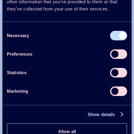
other information that you’ve provided to them or that
they’ve collected from your use of their services.
Consent
Necessary
Selection
IEAの技術協力プログラムに関する詳細は、
こちら
をご覧
ください。
Preferences
他組織・イニシアチブとの連携
Statistics
IEAのHPT TCPは、ヒートポンプ技術に関わる他の国際組
織やイニシアチブと緊密な連携を築いています。これに
は、以下の組織が含まれます。
Marketing
国際冷凍協会（IIR）
Show details
ミッション・イノベーション
米国暖房冷凍空調学会（ASHRAE）
Allow all